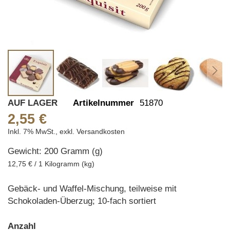
Skip
AUF LAGER
Artikelnummer
51870
to
2,55 €
the
Inkl. 7% MwSt.
,
exkl.
Versandkosten
beginning
Gewicht: 200 Gramm (g)
of
the
12,75 € / 1 Kilogramm (kg)
images
gallery
Gebäck- und Waffel-Mischung, teilweise mit
Schokoladen-Überzug; 10-fach sortiert
Anzahl