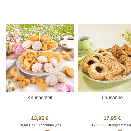
e
i
M
e
e
M
r
e
k
r
l
k
i
l
s
i
t
s
e
t
e
Knusperzeit
Lausanne
13,95 €
17,95 €
18,60 € / 1 Kilogramm (kg)
17,95 € / 1 Kilogramm (k