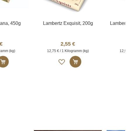
ana, 450g
Lambertz Exquisit, 200g
Lambertz 
 €
2,55 €
gramm (kg)
12,75 € / 1 Kilogramm (kg)
12,90 €
A
In den Warenkorb
In den Warenkorb
u
f
d
i
e
M
M
e
r
k
l