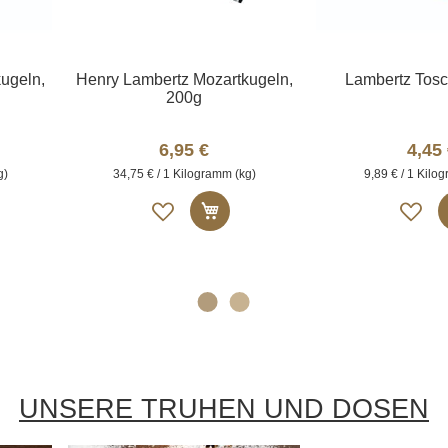
ugeln,
Henry Lambertz Mozartkugeln,
Lambertz Tosc
200g
6,95 €
4,45
g)
34,75 € / 1 Kilogramm (kg)
9,89 € / 1 Kilo
A
A
 den Warenkorb
In den Warenkorb
u
u
f
f
d
d
i
i
e
e
M
e
e
r
r
UNSERE TRUHEN UND DOSEN
k
k
l
l