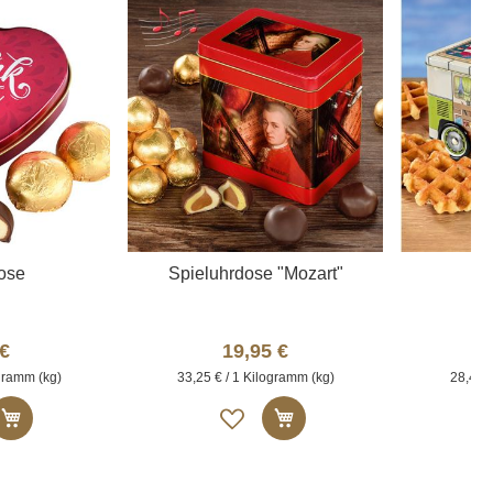
i
s
t
e
ose
Spieluhrdose "Mozart"
C
 €
19,95 €
ogramm (kg)
33,25 € / 1 Kilogramm (kg)
28,45 €
A
In den Warenkorb
In den Warenkorb
u
f
d