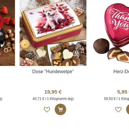
i
i
s
s
t
t
e
e
Dose "Hundewelpe"
Herz-D
19,95 €
5,95
g)
40,71 € / 1 Kilogramm (kg)
59,50 € / 1 Kil
A
A
 den Warenkorb
In den Warenkorb
u
u
f
f
d
d