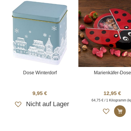
i
i
s
s
t
t
e
e
Dose Winterdorf
Marienkäfer-Dose
9,95 €
12,95 €
A
64,75 € / 1 Kilogramm (k
Nicht auf Lager
u
A
In
f
u
d
f
i
d