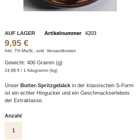
Skip
AUF LAGER
Artikelnummer
4203
to
9,95 €
the
Inkl. 7% MwSt.
,
exkl.
Versandkosten
beginning
Gewicht: 400 Gramm (g)
of
the
24,88 € / 1 Kilogramm (kg)
images
gallery
Unser
Butter-Spritzgebäck
in der klassischen S-Form
ist ein echter Hingucker und ein Geschmackserlebnis
der Extraklasse.
Anzahl