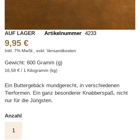
Skip
AUF LAGER
Artikelnummer
4233
to
9,95 €
the
Inkl. 7% MwSt.
,
exkl.
Versandkosten
beginning
Gewicht: 600 Gramm (g)
of
the
16,58 € / 1 Kilogramm (kg)
images
gallery
Ein Buttergebäck mundgerecht, in verschiedenen
Tierformen. Ein ganz besonderer Knabberspaß, nicht
nur für die Jüngsten.
Anzahl