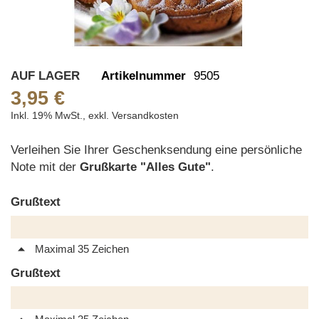
Skip
AUF LAGER
Artikelnummer
9505
to
3,95 €
the
Inkl. 19% MwSt.
,
exkl.
Versandkosten
beginning
of
Verleihen Sie Ihrer Geschenksendung eine persönliche
the
Note mit der
Grußkarte "Alles Gute"
.
images
gallery
Grußtext
Maximal 35 Zeichen
Grußtext