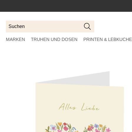
Suchen
Suchen
MARKEN
TRUHEN UND DOSEN
PRINTEN & LEBKUCH
Skip
to
the
end
of
the
images
gallery