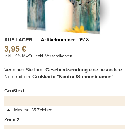
Skip
AUF LAGER
Artikelnummer
9518
to
3,95 €
the
Inkl. 19% MwSt.
,
exkl.
Versandkosten
beginning
of
Verleihen Sie Ihrer
Geschenksendung
eine besondere
the
Note mit der
Grußkarte "Neutral/Sonnenblumen"
.
images
gallery
Grußtext
Maximal 35 Zeichen
Zeile 2