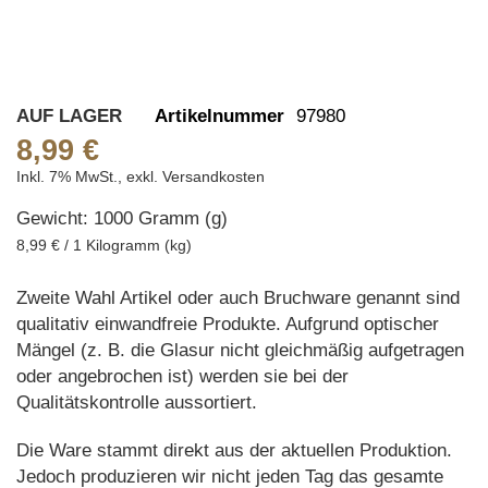
Skip
AUF LAGER
Artikelnummer
97980
to
8,99 €
the
Inkl. 7% MwSt.
,
exkl.
Versandkosten
beginning
Gewicht: 1000 Gramm (g)
of
the
8,99 € / 1 Kilogramm (kg)
images
gallery
Zweite Wahl Artikel oder auch Bruchware genannt sind
qualitativ einwandfreie Produkte. Aufgrund optischer
Mängel (z. B. die Glasur nicht gleichmäßig aufgetragen
oder angebrochen ist) werden sie bei der
Qualitätskontrolle aussortiert.
Die Ware stammt direkt aus der aktuellen Produktion.
Jedoch produzieren wir nicht jeden Tag das gesamte