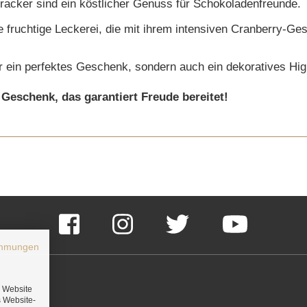
acker sind ein köstlicher Genuss für Schokoladenfreunde.
 fruchtige Leckerei, die mit ihrem intensiven Cranberry-G
ur ein perfektes Geschenk, sondern auch ein dekoratives Hig
Geschenk, das garantiert Freude bereitet!
Facebook
Instagram
Twitter
YouTube
immungen
e Website
s Website-