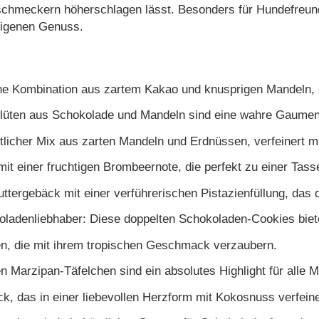
hmeckern höherschlagen lässt. Besonders für Hundefreunde 
eigenen Genuss.
e Kombination aus zartem Kakao und knusprigen Mandeln, d
Blüten aus Schokolade und Mandeln sind eine wahre Gaumen
tlicher Mix aus zarten Mandeln und Erdnüssen, verfeinert mi
it einer fruchtigen Brombeernote, die perfekt zu einer Tass
ttergebäck mit einer verführerischen Pistazienfüllung, da
ladenliebhaber: Diese doppelten Schokoladen-Cookies biet
en, die mit ihrem tropischen Geschmack verzaubern.
n Marzipan-Täfelchen sind ein absolutes Highlight für alle 
k, das in einer liebevollen Herzform mit Kokosnuss verfeiner