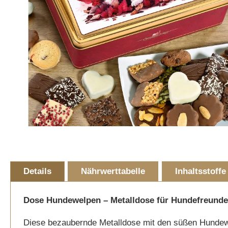
Skip
to
Details
Nährwerttabelle
Inhaltsstoffe
the
beginning
of
Dose Hundewelpen – Metalldose für Hundefreund
the
Diese bezaubernde Metalldose mit den süßen Hundewelpe
images