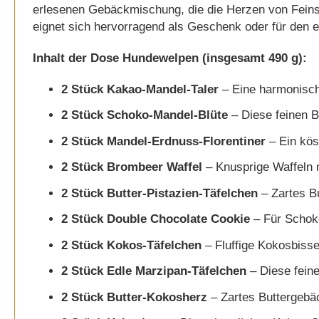
erlesenen Gebäckmischung, die die Herzen von Feinsc
gallery
eignet sich hervorragend als Geschenk oder für den 
Inhalt der Dose Hundewelpen (insgesamt 490 g):
2 Stück Kakao-Mandel-Taler
– Eine harmonisch
2 Stück Schoko-Mandel-Blüte
– Diese feinen 
2 Stück Mandel-Erdnuss-Florentiner
– Ein kös
2 Stück Brombeer Waffel
– Knusprige Waffeln m
2 Stück Butter-Pistazien-Täfelchen
– Zartes Bu
2 Stück Double Chocolate Cookie
– Für Schoko
2 Stück Kokos-Täfelchen
– Fluffige Kokosbiss
2 Stück Edle Marzipan-Täfelchen
– Diese feine
2 Stück Butter-Kokosherz
– Zartes Buttergebäc