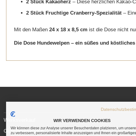
2 Stück Kakaoherz
– Diese herzlichen Kakao-Cr
2 Stück Fruchtige Cranberry-Spezialität
– Eine
Mit den Maßen
24 x 18 x 8,5 cm
ist die Dose nicht n
Die Dose Hundewelpen – ein süßes und köstliches 
Social
Media
Links
Datenschutzbest
SITE
Werksverkauf
WIR VERWENDEN COOKIES
LINKS
Wir können diese zur Analyse unserer Besucherdaten platzieren, um unser
Geschenkservice
zu verbessern, personalisierte Inhalte anzuzeigen und Ihnen ein großartige