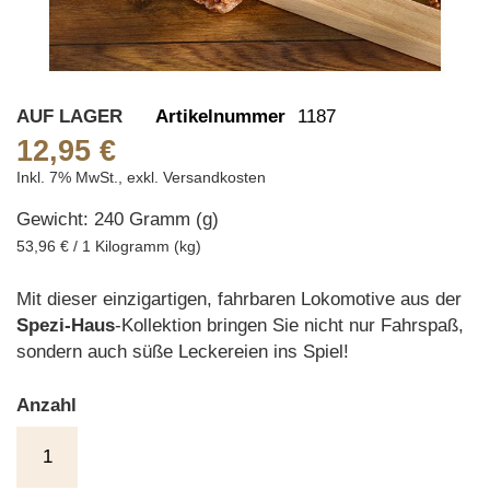
Skip
AUF LAGER
Artikelnummer
1187
to
12,95 €
the
Inkl. 7% MwSt.
,
exkl.
Versandkosten
beginning
Gewicht: 240 Gramm (g)
of
the
53,96 € / 1 Kilogramm (kg)
images
gallery
Mit dieser einzigartigen, fahrbaren Lokomotive aus der
Spezi-Haus
-Kollektion bringen Sie nicht nur Fahrspaß,
sondern auch süße Leckereien ins Spiel!
Anzahl