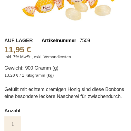
Skip
AUF LAGER
Artikelnummer
7509
to
11,95 €
the
Inkl. 7% MwSt.
,
exkl.
Versandkosten
beginning
Gewicht: 900 Gramm (g)
of
the
13,28 € / 1 Kilogramm (kg)
images
gallery
Gefüllt mit echtem cremigen Honig sind diese Bonbons
eine besondere leckere Nascherei für zwischendurch.
Anzahl