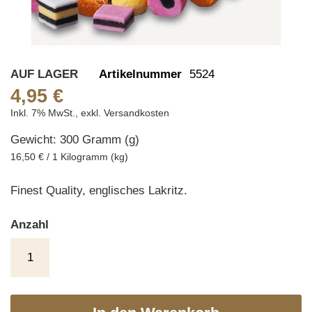
Skip
AUF LAGER
Artikelnummer
5524
to
4,95 €
the
Inkl. 7% MwSt.
,
exkl.
Versandkosten
beginning
Gewicht: 300 Gramm (g)
of
the
16,50 € / 1 Kilogramm (kg)
images
gallery
Finest Quality, englisches Lakritz.
Anzahl