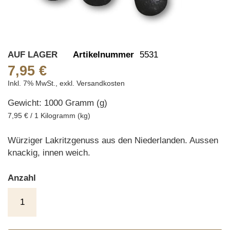
Skip
AUF LAGER
Artikelnummer
5531
to
7,95 €
the
Inkl. 7% MwSt.
,
exkl.
Versandkosten
beginning
Gewicht: 1000 Gramm (g)
of
the
7,95 € / 1 Kilogramm (kg)
images
gallery
Würziger Lakritzgenuss aus den Niederlanden. Aussen
knackig, innen weich.
Anzahl