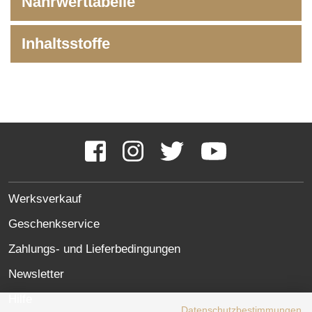
Nährwerttabelle
Inhaltsstoffe
Social
Media
Facebook
Instagram
Twitter
YouTube
Links
SITE
Werksverkauf
LINKS
Geschenkservice
Zahlungs- und Lieferbedingungen
Newsletter
Hilfe
Datenschutzbestimmungen