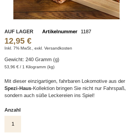
Skip
AUF LAGER
Artikelnummer
1187
to
12,95 €
the
Inkl. 7% MwSt.
,
exkl.
Versandkosten
beginning
Gewicht: 240 Gramm (g)
of
the
53,96 € / 1 Kilogramm (kg)
images
gallery
Mit dieser einzigartigen, fahrbaren Lokomotive aus der
Spezi-Haus
-Kollektion bringen Sie nicht nur Fahrspaß,
sondern auch süße Leckereien ins Spiel!
Anzahl